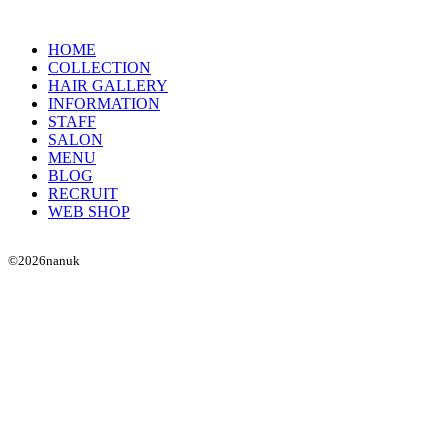
HOME
COLLECTION
HAIR GALLERY
INFORMATION
STAFF
SALON
MENU
BLOG
RECRUIT
WEB SHOP
©
2026
nanuk