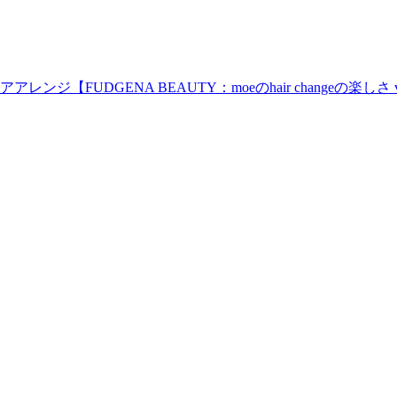
UDGENA BEAUTY：moeのhair changeの楽しさ vo